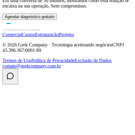
Em uma conversa de 30 minutos, mostramos como essa solução se
encaixa na sua operação. Sem compromisso.
Agendar diagnóstico gratuito
Comercial
Custos
Estruturação
Projetos
©
2026
Grek Company · Tecnologia acelerando negócios
CNPJ
43.396.367/0001-89
Termos de Uso
Política de Privacidade
Exclusão de Dados
contato@grekcompany.com.br